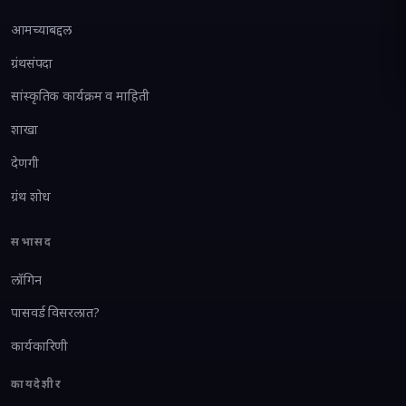
आमच्याबद्दल
ग्रंथसंपदा
सांस्कृतिक कार्यक्रम व माहिती
शाखा
देणगी
ग्रंथ शोध
सभासद
लॉगिन
पासवर्ड विसरलात?
कार्यकारिणी
कायदेशीर