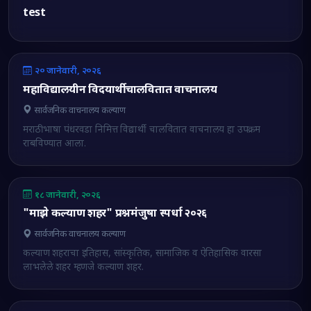
test
२० जानेवारी, २०२६
महाविद्यालयीन विदयार्थी चालवितात वाचनालय
सार्वजनिक वाचनालय कल्याण
मराठी भाषा पंधरवडा निमित्त विद्यार्थी चालवितात वाचनालय हा उपक्रम
राबविण्यात आला.
१८ जानेवारी, २०२६
"माझे कल्याण शहर" प्रश्नमंजुषा स्पर्धा २०२६
सार्वजनिक वाचनालय कल्याण
कल्याण शहराचा इतिहास, सांस्कृतिक, सामाजिक व ऐतिहासिक वारसा
लाभलेले शहर म्हणजे कल्याण शहर.