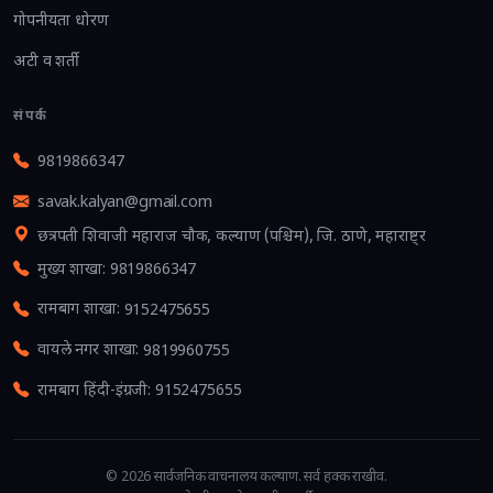
गोपनीयता धोरण
अटी व शर्ती
संपर्क
9819866347
savak.kalyan@gmail.com
छत्रपती शिवाजी महाराज चौक, कल्याण (पश्चिम), जि. ठाणे, महाराष्ट्र
मुख्य शाखा
:
9819866347
रामबाग शाखा
:
9152475655
वायले नगर शाखा
:
9819960755
रामबाग हिंदी-इंग्रजी
:
9152475655
©
2026
सार्वजनिक वाचनालय कल्याण
. सर्व हक्क राखीव.