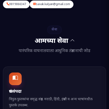
9819866347
savak.kalyan@gmail.com
सेवा
आमच्या सेवा
पारंपरिक वाचनालयाला आधुनिक तंत्रज्ञानाची जोड
ग्रंथसंपदा
विपुल पुस्तकांचा समृद्ध संग्रह. मराठी, हिंदी, इंग्रजी व अन्य भाषांमधील
पुस्तके उपलब्ध.