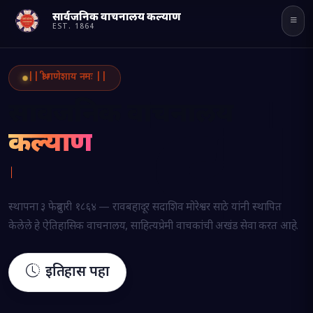
सार्वजनिक वाचनालय कल्याण
Powered
EST.
1864
by
व
Translate
|| श्री गणेशाय नमः ||
सार्वजनिक वाचनालय
कल्याण
वाचनाच
|
स्थापना ३ फेब्रुवारी १८६४ — रावबहादूर सदाशिव मोरेश्वर साठे यांनी स्थापित
केलेले हे ऐतिहासिक वाचनालय, साहित्यप्रेमी वाचकांची अखंड सेवा करत आहे.
इतिहास पहा