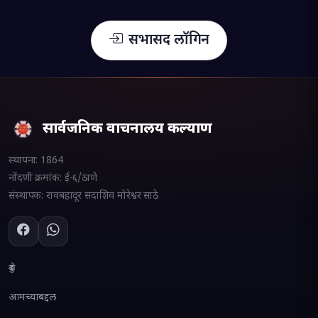
सभासद लॉगिन
सार्वजनिक वाचनालय कल्याण
स्थापना:
1864
नोंदणी क्रमांक:
ई-६/ठाणे
संस्थापक:
रावबहादूर सदाशिव मोरेश्वर साठे
दुवे
आमच्याबद्दल