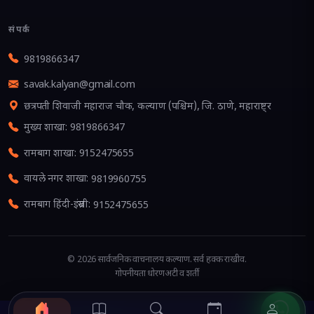
संपर्क
9819866347
savak.kalyan@gmail.com
छत्रपती शिवाजी महाराज चौक, कल्याण (पश्चिम), जि. ठाणे, महाराष्ट्र
मुख्य शाखा
:
9819866347
रामबाग शाखा
:
9152475655
वायले नगर शाखा
:
9819960755
रामबाग हिंदी-इंग्रजी
:
9152475655
©
2026
सार्वजनिक वाचनालय कल्याण
. सर्व हक्क राखीव.
गोपनीयता धोरण
अटी व शर्ती