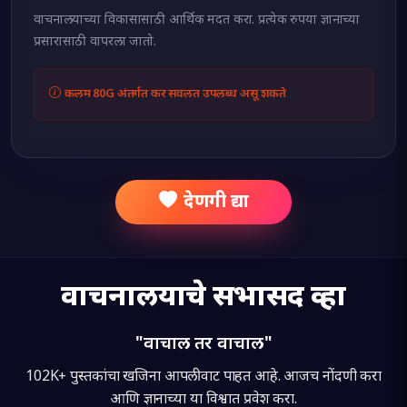
वाचनालयाच्या विकासासाठी आर्थिक मदत करा. प्रत्येक रुपया ज्ञानाच्या
प्रसारासाठी वापरला जातो.
कलम 80G अंतर्गत कर सवलत उपलब्ध असू शकते
देणगी द्या
वाचनालयाचे सभासद व्हा
"वाचाल तर वाचाल"
102K+
पुस्तकांचा खजिना आपली वाट पाहत आहे. आजच नोंदणी करा
आणि ज्ञानाच्या या विश्वात प्रवेश करा.