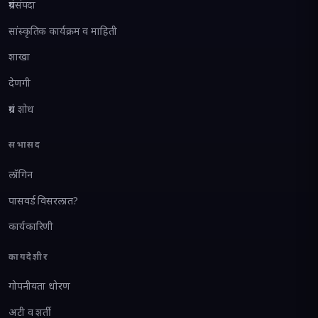
ग्रंथसंपदा
सांस्कृतिक कार्यक्रम व माहिती
शाखा
देणगी
ग्रंथ शोध
सभासद
लॉगिन
पासवर्ड विसरलात?
कार्यकारिणी
कायदेशीर
गोपनीयता धोरण
अटी व शर्ती